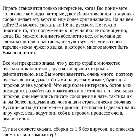
Играть становится только интереснее, когда Вы понимаете
голосовые команды, которые дают Ваши товарищи, а хорошая
сборка делает эту версию еще более оригинальной. На нашем
сайте Вы можете скачать кс 1.6 на русском. Не нужно
пояснять то, что погружение в игру наиболее полноценно,
когда Вы можете понимать абсолютно все, от команд до
сложных деталей настроек, не чувствуя себя «не в своей
тарелке» из-за чужого языка, в котором многое может быть
Вам непонятно.
Все мы прекрасно знаем, что у контр страйк множество
русских поклонников, -русскоговорящих игроков
действительно, как Вы могли заметить, очень много, поэтому
русская версия, даже с ботами на русском языке, будет для
игроков очень удобной. Что еще более интересно, ботов в их
последних разработках практически не отличить от реальных
игроков, они научились писать сообщения в чате, тактика их
игры более продуманная, логичная и стратегически сложная.
Русские боты (что не менее приятно, бесплатно) сделают вашу
игру ярче, ведь ведут они себя в игровом процессе очень
реалистично.
Тут вы сможете скачать сборки cs 1.6 без вирусов, не опасаясь
сломать свой компьютер!