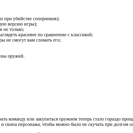
ки при убийстве соперников);
вую версию игры);
 не только;
ыглядеть красивее по сравнению с классикой;
ры не смогут вам сломать его;
ины оружий.
брать команду или закупиться оружием теперь стало гораздо пр
я и скина персонажа, чтобы можно было не скучать при долгом 