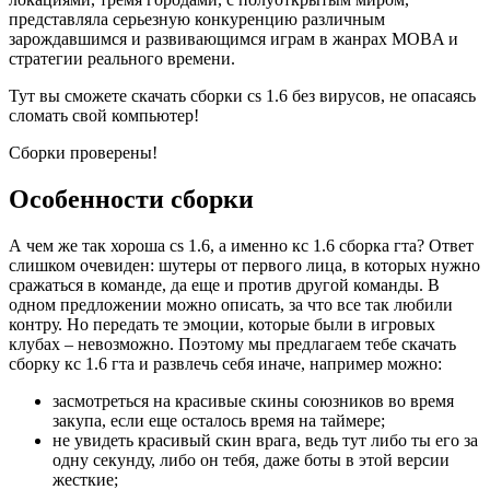
представляла серьезную конкуренцию различным
зарождавшимся и развивающимся играм в жанрах MOBA и
стратегии реального времени.
Тут вы сможете скачать сборки cs 1.6 без вирусов, не опасаясь
сломать свой компьютер!
Сборки проверены!
Особенности сборки
А чем же так хороша cs 1.6, а именно кс 1.6 сборка гта? Ответ
слишком очевиден: шутеры от первого лица, в которых нужно
сражаться в команде, да еще и против другой команды. В
одном предложении можно описать, за что все так любили
контру. Но передать те эмоции, которые были в игровых
клубах – невозможно. Поэтому мы предлагаем тебе скачать
сборку кс 1.6 гта и развлечь себя иначе, например можно:
засмотреться на красивые скины союзников во время
закупа, если еще осталось время на таймере;
не увидеть красивый скин врага, ведь тут либо ты его за
одну секунду, либо он тебя, даже боты в этой версии
жесткие;