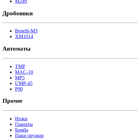
M249
Дробовики
Benelli-M3
XM1014
Автоматы
TMP
MAC-10
MP5
UMP-45
P90
Прочее
Ножи
Гранаты
Бомба
Паки оружия