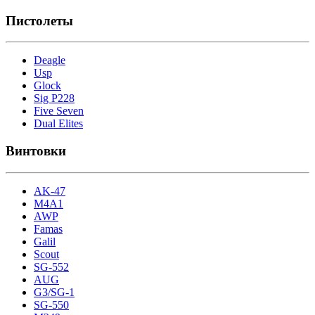
Пистолеты
Deagle
Usp
Glock
Sig P228
Five Seven
Dual Elites
Винтовки
AK-47
M4A1
AWP
Famas
Galil
Scout
SG-552
AUG
G3/SG-1
SG-550