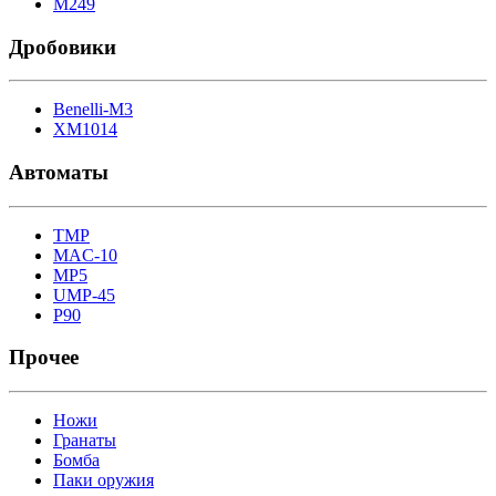
M249
Дробовики
Benelli-M3
XM1014
Автоматы
TMP
MAC-10
MP5
UMP-45
P90
Прочее
Ножи
Гранаты
Бомба
Паки оружия