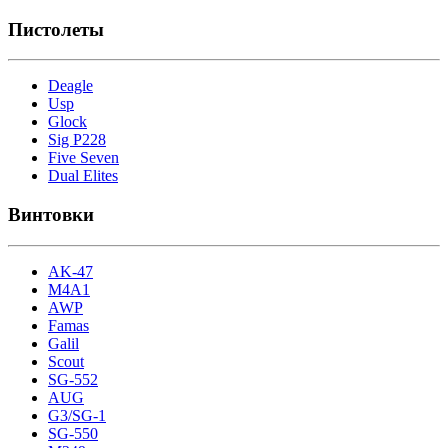
Пистолеты
Deagle
Usp
Glock
Sig P228
Five Seven
Dual Elites
Винтовки
AK-47
M4A1
AWP
Famas
Galil
Scout
SG-552
AUG
G3/SG-1
SG-550