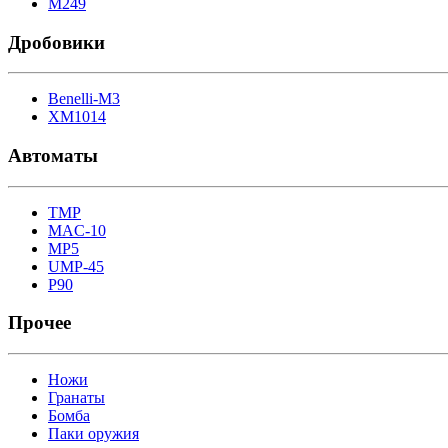
M249
Дробовики
Benelli-M3
XM1014
Автоматы
TMP
MAC-10
MP5
UMP-45
P90
Прочее
Ножи
Гранаты
Бомба
Паки оружия