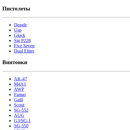
Пистолеты
Deagle
Usp
Glock
Sig P228
Five Seven
Dual Elites
Винтовки
AK-47
M4A1
AWP
Famas
Galil
Scout
SG-552
AUG
G3/SG-1
SG-550