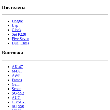
Пистолеты
Deagle
Usp
Glock
Sig P228
Five Seven
Dual Elites
Винтовки
AK-47
M4A1
AWP
Famas
Galil
Scout
SG-552
AUG
G3/SG-1
SG-550