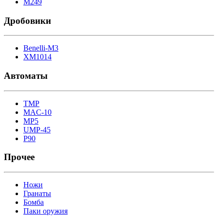
M249
Дробовики
Benelli-M3
XM1014
Автоматы
TMP
MAC-10
MP5
UMP-45
P90
Прочее
Ножи
Гранаты
Бомба
Паки оружия