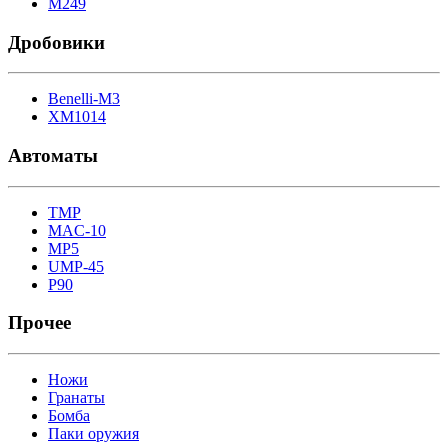
M249
Дробовики
Benelli-M3
XM1014
Автоматы
TMP
MAC-10
MP5
UMP-45
P90
Прочее
Ножи
Гранаты
Бомба
Паки оружия