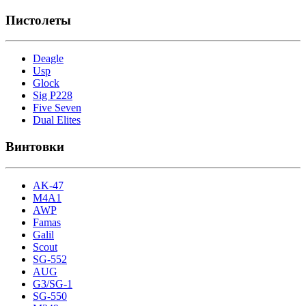
Пистолеты
Deagle
Usp
Glock
Sig P228
Five Seven
Dual Elites
Винтовки
AK-47
M4A1
AWP
Famas
Galil
Scout
SG-552
AUG
G3/SG-1
SG-550