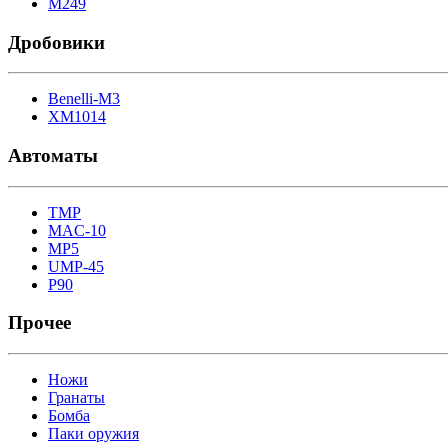
M249
Дробовики
Benelli-M3
XM1014
Автоматы
TMP
MAC-10
MP5
UMP-45
P90
Прочее
Ножи
Гранаты
Бомба
Паки оружия