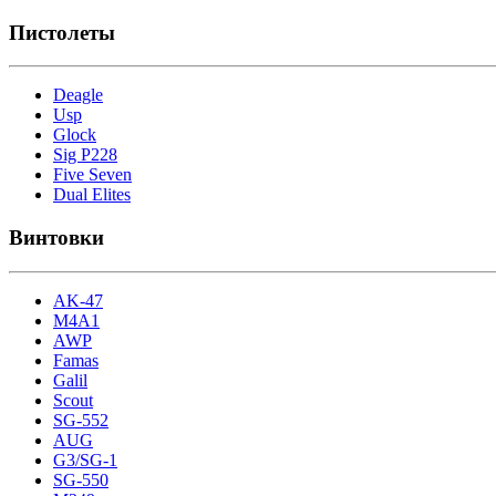
Пистолеты
Deagle
Usp
Glock
Sig P228
Five Seven
Dual Elites
Винтовки
AK-47
M4A1
AWP
Famas
Galil
Scout
SG-552
AUG
G3/SG-1
SG-550