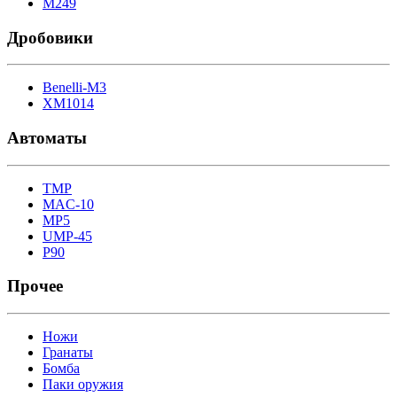
M249
Дробовики
Benelli-M3
XM1014
Автоматы
TMP
MAC-10
MP5
UMP-45
P90
Прочее
Ножи
Гранаты
Бомба
Паки оружия