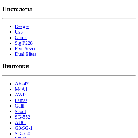
Пистолеты
Deagle
Usp
Glock
Sig P228
Five Seven
Dual Elites
Винтовки
AK-47
M4A1
AWP
Famas
Galil
Scout
SG-552
AUG
G3/SG-1
SG-550